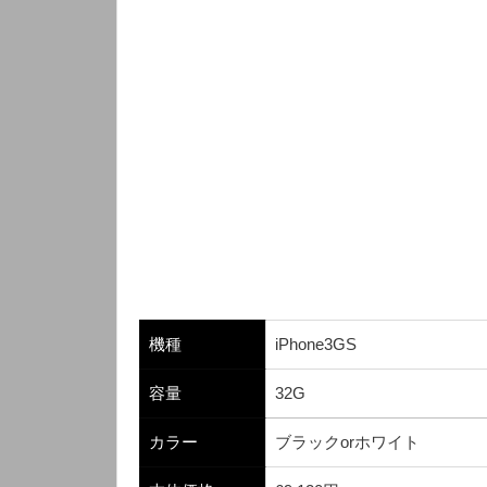
機種
iPhone3GS
容量
32G
カラー
ブラックorホワイト