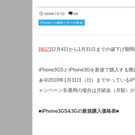
2009年7月7日
0件
iPhone7 の価格と月々の料金
[
追記
]12月4日から1月31日までの値下げ期
iPhone3GSとiPhone3Gを新規で購
まで
2010年1月31日（日）までやっているiPho
ャンペーン非適用の場合は月賦金（月額）が
■
iPhone3GS&3Gの新規購入価格表
■