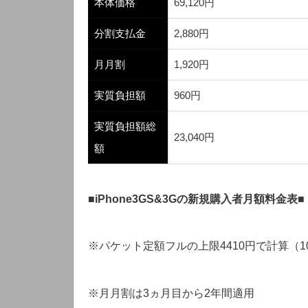
本体価格
69,120円
分割支払金
2,880円
月月割
1,920円
実質負担額
960円
実質負担額総
23,040円
額
■
iPhone3GS&3Gの新規購入者月額料金表
■
※パケット定額フルの上限4410円で計算（10
※月月割は3ヵ月目から2年間適用