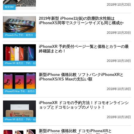
2018年10月23日
格安SIM
2019年新型 iPhone11(仮)の防塵防水性能は
iPhoneXS同等でスクリーンサイズも同じ構成か
2018年10月20日
iPhone11 Pro 予約・発売日・在庫最新情報
iPhoneXR 予約受付ページ一覧と価格とカラーの最
終確認まとめ！
2018年10月19日
iPhone XR 発売日・予約・在庫の最新情報
新型iPhone 価格比較 ソフトバンクiPhoneXRと
iPhoneXS/XS Maxの支払い額
2018年10月18日
iPhoneXS Max 予約・発売日・在庫情報
iPhoneXR ドコモの予約方法！ドコモオンラインシ
ョップとドコモショップのメリット！
2018年10月18日
iPhone XR 発売日・予約・在庫の最新情報
新型iPhone 価格比較 ドコモiPhoneXRと