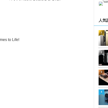
人気
1
es to Life!
2
3
4