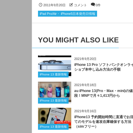
2011年9月20日
コメント
0件
iPad Pro/Air・ iPhone5日本発売日情報
YOU MIGHT ALSO LIKE
2021年9月20日
iPhone 13 Pro ソフトバンクオンラ
ショプ本申し込み方法の手順
iPhone 13 最新情報
2021年9月18日
au iPhone 13(Pro・Max・mini)の値
段！MNPで月々1,413円から
iPhone 13 最新情報
2021年9月16日
iPhone13 予約開始時間に直通でお
てのモデルを速攻在庫確保する方法
（simフリー）
iPhone 13 最新情報