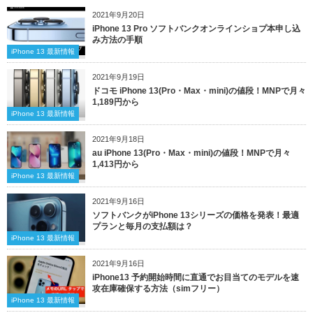
2021年9月20日
iPhone 13 Pro ソフトバンクオンラインショプ本申し込
み方法の手順
iPhone 13 最新情報
2021年9月19日
ドコモ iPhone 13(Pro・Max・mini)の値段！MNPで月々
1,189円から
iPhone 13 最新情報
2021年9月18日
au iPhone 13(Pro・Max・mini)の値段！MNPで月々
1,413円から
iPhone 13 最新情報
2021年9月16日
ソフトバンクがiPhone 13シリーズの価格を発表！最適
プランと毎月の支払額は？
iPhone 13 最新情報
2021年9月16日
iPhone13 予約開始時間に直通でお目当てのモデルを速
攻在庫確保する方法（simフリー）
iPhone 13 最新情報