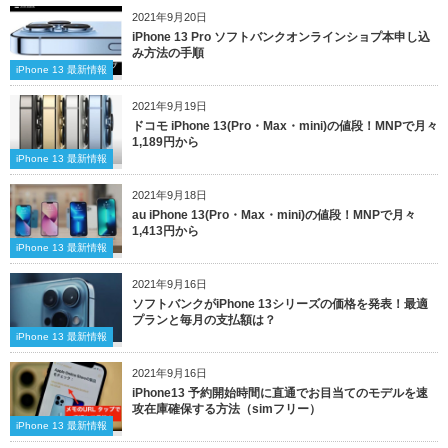
2021年9月20日
iPhone 13 Pro ソフトバンクオンラインショプ本申し込
み方法の手順
iPhone 13 最新情報
2021年9月19日
ドコモ iPhone 13(Pro・Max・mini)の値段！MNPで月々
1,189円から
iPhone 13 最新情報
2021年9月18日
au iPhone 13(Pro・Max・mini)の値段！MNPで月々
1,413円から
iPhone 13 最新情報
2021年9月16日
ソフトバンクがiPhone 13シリーズの価格を発表！最適
プランと毎月の支払額は？
iPhone 13 最新情報
2021年9月16日
iPhone13 予約開始時間に直通でお目当てのモデルを速
攻在庫確保する方法（simフリー）
iPhone 13 最新情報