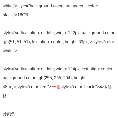
white;”>
style=”background-color: transparent; color:
black;”>
16GB
style=”vertical-align: middle; width: 122px; background-color:
rgb(51, 51, 51); text-align: center; height: 63px;”>
style=”color:
white;”>
32GB
style=”vertical-align: middle; width: 124px; text-align: center;
background-color: rgb(255, 255, 204); height:
48px;”>
style=”color: red;”>
一括
style=”color: black;”>本体価
格
分割金