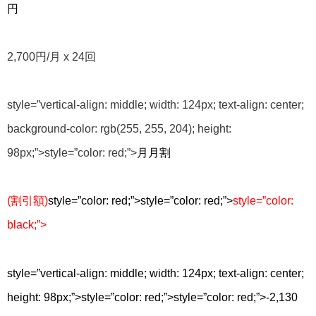
円
2,700円/月
x
24回
style=”vertical-align: middle; width: 124px; text-align: center;
background-color: rgb(255, 255, 204); height:
98px;”>
style=”color: red;”>
月月割
(割引額)
style=”color: red;”>
style=”color: red;”>
style=”color:
black;”>
style=”vertical-align: middle; width: 124px; text-align: center;
height: 98px;”>
style=”color: red;”>
style=”color: red;”>
-2,130