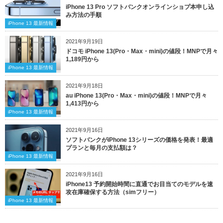
iPhone 13 Pro ソフトバンクオンラインショプ本申し込
み方法の手順
iPhone 13 最新情報
2021年9月19日
ドコモ iPhone 13(Pro・Max・mini)の値段！MNPで月々
1,189円から
iPhone 13 最新情報
2021年9月18日
au iPhone 13(Pro・Max・mini)の値段！MNPで月々
1,413円から
iPhone 13 最新情報
2021年9月16日
ソフトバンクがiPhone 13シリーズの価格を発表！最適
プランと毎月の支払額は？
iPhone 13 最新情報
2021年9月16日
iPhone13 予約開始時間に直通でお目当てのモデルを速
攻在庫確保する方法（simフリー）
iPhone 13 最新情報