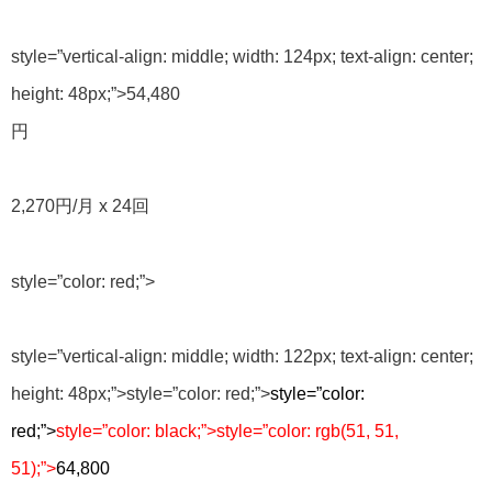
style=”vertical-align: middle; width: 124px; text-align: center;
height: 48px;”>
54,480
円
2,270円/月
x
24回
style=”color: red;”>
style=”vertical-align: middle; width: 122px; text-align: center;
height: 48px;”>
style=”color: red;”>
style=”color:
red;”>
style=”color: black;”>
style=”color: rgb(51, 51,
51);”>
64,800