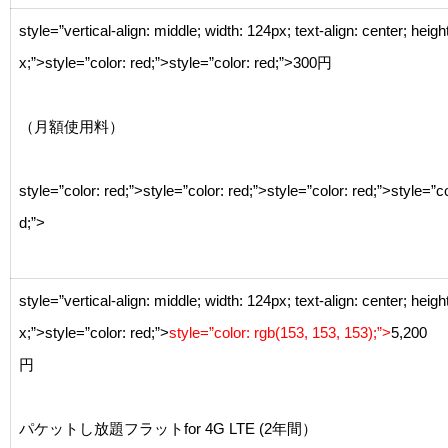
style=”vertical-align: middle; width: 124px; text-align: center; heigh
x;”>
style=”color: red;”>
style=”color: red;”>
300円
（月額使用料）
style=”color: red;”>
style=”color: red;”>
style=”color: red;”>
style=”co
d;”>
style=”vertical-align: middle; width: 124px; text-align: center; heigh
x;”>
style=”color: red;”>
style=”color: rgb(153, 153, 153);”>
5,200
円
パケットし放題フラットfor 4G LTE (2年間）