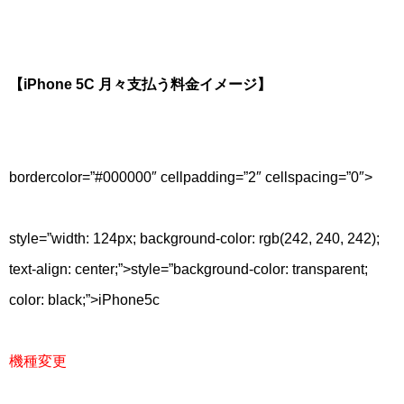
【iPhone 5C 月々支払う料金イメージ】
bordercolor=”#000000″ cellpadding=”2″ cellspacing=”0″>
style=”width: 124px; background-color: rgb(242, 240, 242);
text-align: center;”>
style=”background-color: transparent;
color: black;”>
iPhone5c
機種変更