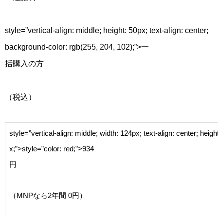
style=”vertical-align: middle; height: 50px; text-align: center;
background-color: rgb(255, 204, 102);”>一
括購入の方
（税込）
style=”vertical-align: middle; width: 124px; text-align: center; heigh
x;”>
style=”color: red;”>
934
円
（MNPなら2年間 0円）