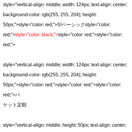
style=”vertical-align: middle; width: 124px; text-align: center;
background-color: rgb(255, 255, 204); height:
50px;”>
style=”color: red;”>
S!ベーシック
style=”color:
red;”>
style=”color: black;”>
style=”color: red;”>
style=”color:
red;”>
style=”vertical-align: middle; width: 124px; text-align: center;
background-color: rgb(255, 255, 204); height:
50px;”>
style=”color: red;”>
style=”color: red;”>
style=”color:
red;”>
パ
ケット定額
style=”vertical-align: middle; height: 50px; text-align: center;