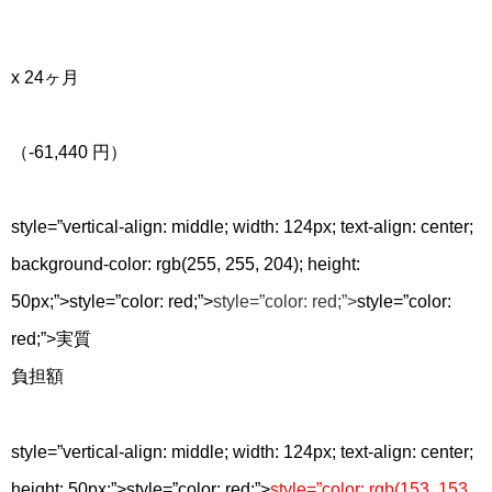
x 24ヶ月
（-61,440 円）
style=”vertical-align: middle; width: 124px; text-align: center;
background-color: rgb(255, 255, 204); height:
50px;”>
style=”color: red;”>
style=”color: red;”>
style=”color:
red;”>
実質
負担額
style=”vertical-align: middle; width: 124px; text-align: center;
height: 50px;”>
style=”color: red;”>
style=”color: rgb(153, 153,