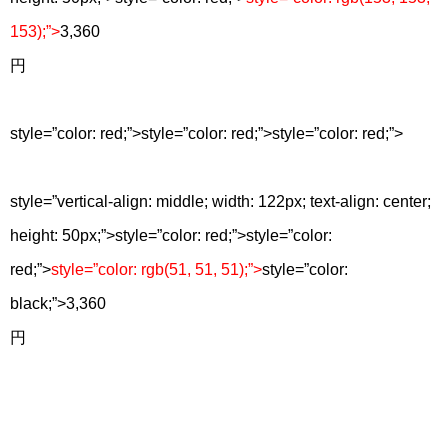
153);”>
3,360
円
style=”color: red;”>
style=”color: red;”>
style=”color: red;”>
style=”vertical-align: middle; width: 122px; text-align: center;
height: 50px;”>
style=”color: red;”>
style=”color:
red;”>
style=”color: rgb(51, 51, 51);”>
style=”color:
black;”>
3,360
円