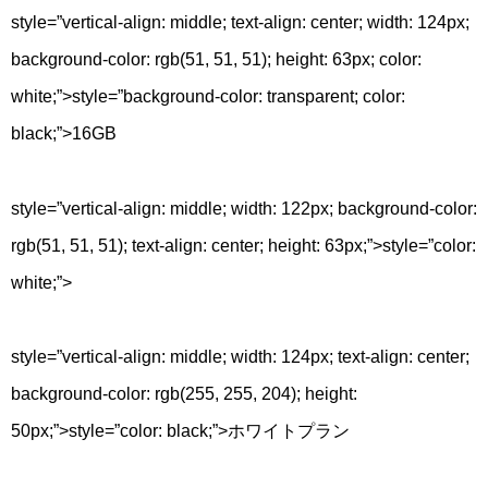
style=”vertical-align: middle; text-align: center; width: 124px;
background-color: rgb(51, 51, 51); height: 63px; color:
white;”>
style=”background-color: transparent; color:
black;”>
16GB
style=”vertical-align: middle; width: 122px; background-color:
rgb(51, 51, 51); text-align: center; height: 63px;”>
style=”color:
white;”>
32GB
style=”vertical-align: middle; width: 124px; text-align: center;
background-color: rgb(255, 255, 204); height:
50px;”>
style=”color: black;”>ホワイトプラン