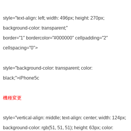
style=”text-align: left; width: 496px; height: 270px;
background-color: transparent;”
border=”1″ bordercolor=”#000000″ cellpadding=”2″
cellspacing=”0″>
style=”background-color: transparent; color:
black;”>
iPhone5c
機種変更
style=”vertical-align: middle; text-align: center; width: 124px;
background-color: rgb(51, 51, 51); height: 63px; color: