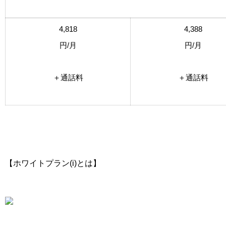
4,818
4,388
円
/月
円
/月
＋通話料
＋通話料
【ホワイトプラン(i)とは】