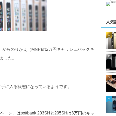
人気
1
、他社からのりかえ（MNP)の2万円キャッシュバックキ
2
りました。
3
すぐ手に入る状態になっているようです。
4
はsoftbank 203SHと205SHは3万円のキャ