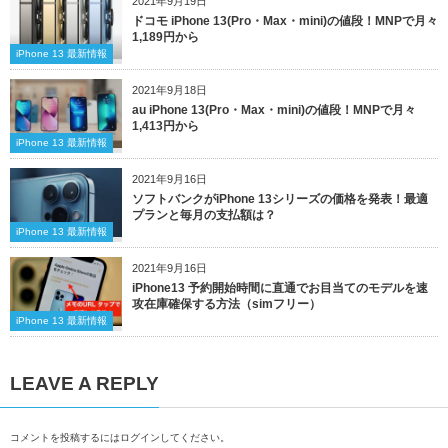
2021年9月19日
ドコモ iPhone 13(Pro・Max・mini)の値段！MNPで月々
1,189円から
iPhone 13 最新情報
2021年9月18日
au iPhone 13(Pro・Max・mini)の値段！MNPで月々
1,413円から
iPhone 13 最新情報
2021年9月16日
ソフトバンクがiPhone 13シリーズの価格を発表！最適
プランと毎月の支払額は？
iPhone 13 最新情報
2021年9月16日
iPhone13 予約開始時間に直通でお目当てのモデルを速
攻在庫確保する方法（simフリー）
iPhone 13 最新情報
LEAVE A REPLY
コメントを投稿するには
ログイン
してください。