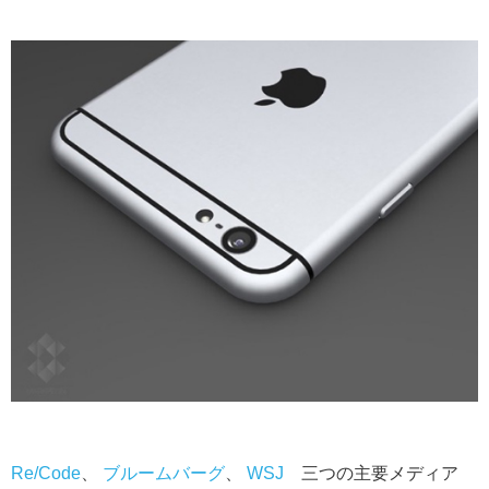
Re/Code
、
ブルームバーグ
、
WSJ
三つの主要メディア