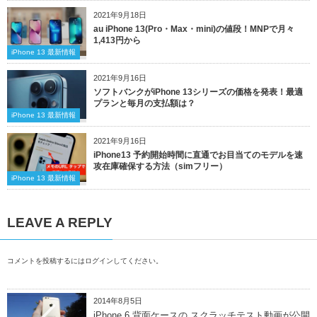
2021年9月18日
au iPhone 13(Pro・Max・mini)の値段！MNPで月々
1,413円から
iPhone 13 最新情報
2021年9月16日
ソフトバンクがiPhone 13シリーズの価格を発表！最適
プランと毎月の支払額は？
iPhone 13 最新情報
2021年9月16日
iPhone13 予約開始時間に直通でお目当てのモデルを速
攻在庫確保する方法（simフリー）
iPhone 13 最新情報
LEAVE A REPLY
コメントを投稿するには
ログイン
してください。
2014年8月5日
iPhone 6 背面ケースの スクラッチテスト動画が公開