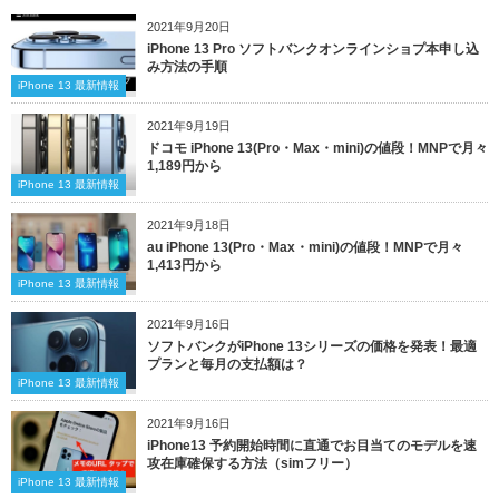
2021年9月20日
iPhone 13 Pro ソフトバンクオンラインショプ本申し込
み方法の手順
iPhone 13 最新情報
2021年9月19日
ドコモ iPhone 13(Pro・Max・mini)の値段！MNPで月々
1,189円から
iPhone 13 最新情報
2021年9月18日
au iPhone 13(Pro・Max・mini)の値段！MNPで月々
1,413円から
iPhone 13 最新情報
2021年9月16日
ソフトバンクがiPhone 13シリーズの価格を発表！最適
プランと毎月の支払額は？
iPhone 13 最新情報
2021年9月16日
iPhone13 予約開始時間に直通でお目当てのモデルを速
攻在庫確保する方法（simフリー）
iPhone 13 最新情報