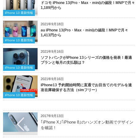
ドコモ iPhone 13(Pro・Max・mini)の値段！MNPで月々
1,189円から
iPhone 13 最新情報
2021年9月18日
au iPhone 13(Pro・Max・mini)の値段！MNPで月々
1,413円から
iPhone 13 最新情報
2021年9月16日
ソフトバンクがiPhone 13シリーズの価格を発表！最適
プランと毎月の支払額は？
iPhone 13 最新情報
2021年9月16日
iPhone13 予約開始時間に直通でお目当てのモデルを速
攻在庫確保する方法（simフリー）
iPhone 13 最新情報
2017年9月13日
｢iPhone X｣｢iPhone 8｣のハンズオン動画でデザイン
を確認！