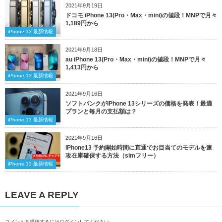
2021年9月19日
ドコモ iPhone 13(Pro・Max・mini)の値段！MNPで月々
1,189円から
iPhone 13 最新情報
2021年9月18日
au iPhone 13(Pro・Max・mini)の値段！MNPで月々
1,413円から
iPhone 13 最新情報
2021年9月16日
ソフトバンクがiPhone 13シリーズの価格を発表！最適
プランと毎月の支払額は？
iPhone 13 最新情報
2021年9月16日
iPhone13 予約開始時間に直通でお目当てのモデルを速
攻在庫確保する方法（simフリー）
iPhone 13 最新情報
LEAVE A REPLY
コメントを投稿するには
ログイン
してください。