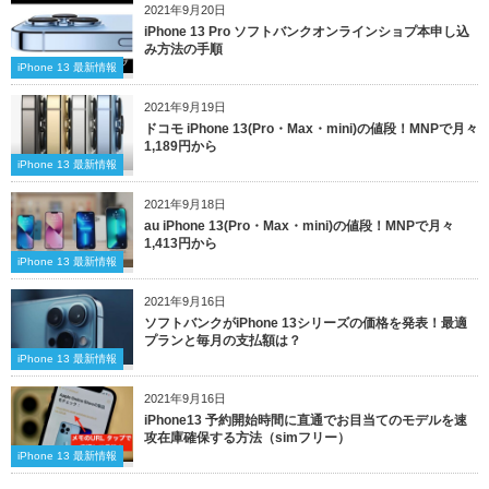
2021年9月20日
iPhone 13 Pro ソフトバンクオンラインショプ本申し込
み方法の手順
iPhone 13 最新情報
2021年9月19日
ドコモ iPhone 13(Pro・Max・mini)の値段！MNPで月々
1,189円から
iPhone 13 最新情報
2021年9月18日
au iPhone 13(Pro・Max・mini)の値段！MNPで月々
1,413円から
iPhone 13 最新情報
2021年9月16日
ソフトバンクがiPhone 13シリーズの価格を発表！最適
プランと毎月の支払額は？
iPhone 13 最新情報
2021年9月16日
iPhone13 予約開始時間に直通でお目当てのモデルを速
攻在庫確保する方法（simフリー）
iPhone 13 最新情報