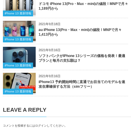
ドコモ iPhone 13(Pro・Max・mini)の値段！MNPで月々
1,189円から
iPhone 13 最新情報
2021年9月18日
au iPhone 13(Pro・Max・mini)の値段！MNPで月々
1,413円から
iPhone 13 最新情報
2021年9月16日
ソフトバンクがiPhone 13シリーズの価格を発表！最適
プランと毎月の支払額は？
iPhone 13 最新情報
2021年9月16日
iPhone13 予約開始時間に直通でお目当てのモデルを速
攻在庫確保する方法（simフリー）
iPhone 13 最新情報
LEAVE A REPLY
コメントを投稿するには
ログイン
してください。