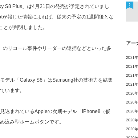
5
xy S8 Plus」は4月21日の発売が予定されていまし
Beatが報じた情報によれば、従来の予定の1週間後とな
うことが判明しました。
アー
ote 7」のリコール事件やリーダーの逮捕などといった多
2021
2021
2021
「Galaxy S8」はSamsung社の技術力を結集
2021
ています。
2020
2020
まれているAppleの次期モデル「iPhone8（仮
2020
2020
め込み型ホームボタンです。
2020