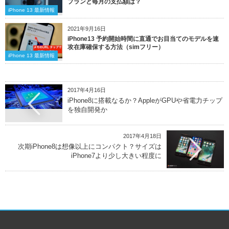
プランと毎月の支払額は？
iPhone 13 最新情報
2021年9月16日
iPhone13 予約開始時間に直通でお目当てのモデルを速
攻在庫確保する方法（simフリー）
iPhone 13 最新情報
2017年4月16日
iPhone8に搭載なるか？AppleがGPUや省電力チップ
を独自開発か
2017年4月18日
次期iPhone8は想像以上にコンパクト？サイズは
iPhone7より少し大きい程度に