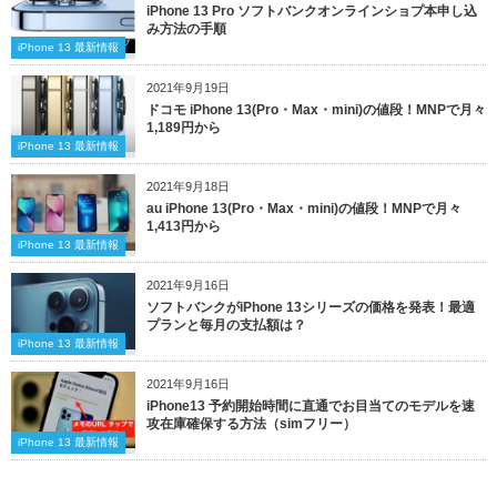
iPhone 13 Pro ソフトバンクオンラインショプ本申し込
み方法の手順
iPhone 13 最新情報
2021年9月19日
ドコモ iPhone 13(Pro・Max・mini)の値段！MNPで月々
1,189円から
iPhone 13 最新情報
2021年9月18日
au iPhone 13(Pro・Max・mini)の値段！MNPで月々
1,413円から
iPhone 13 最新情報
2021年9月16日
ソフトバンクがiPhone 13シリーズの価格を発表！最適
プランと毎月の支払額は？
iPhone 13 最新情報
2021年9月16日
iPhone13 予約開始時間に直通でお目当てのモデルを速
攻在庫確保する方法（simフリー）
iPhone 13 最新情報