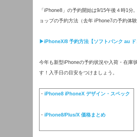
「iPhone8」の予約開始は9/15午後４時1分
ョップの予約方法（去年 iPhone7の予約
▶︎iPhoneX/8 予約方法【ソフトバンク au 
今年も新型iPhoneの予約状況や入荷・在庫
す！入手日の目安をつけましょう。
・
iPhone8 iPhoneX デザイン・スペック
・
iPhone8/Plus/X 価格まとめ