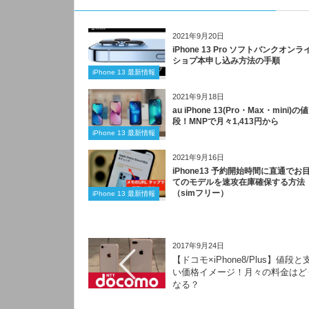
2021年9月20日
iPhone 13 Pro ソフトバンクオンラ
ショプ本申し込み方法の手順
iPhone 13 最新情報
2021年9月18日
au iPhone 13(Pro・Max・mini)の値
段！MNPで月々1,413円から
iPhone 13 最新情報
2021年9月16日
iPhone13 予約開始時間に直通でお
てのモデルを速攻在庫確保する方法
（simフリー）
iPhone 13 最新情報
2017年9月24日
【ドコモ×iPhone8/Plus】値段と
い価格イメージ！月々の料金はど
なる？