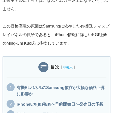
上位モデルに至っては、なんと13万円以上になるかもしれ
ません。
この価格高騰の原因はSamsungに依存した有機ELディスプ
レイパネルの供給であると、iPhone情報に詳しいKGI証券
のMing-Chi Kuo氏は指摘しています。
目次
[
]
非表示
有機ELパネルのSamsung依存が大幅な価格上昇
に影響か
iPhone8/X(仮)発表〜予約開始日〜発売日の予想