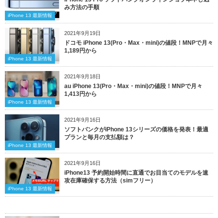
み方法の手順
iPhone 13 最新情報
2021年9月19日
ドコモ iPhone 13(Pro・Max・mini)の値段！MNPで月々
1,189円から
iPhone 13 最新情報
2021年9月18日
au iPhone 13(Pro・Max・mini)の値段！MNPで月々
1,413円から
iPhone 13 最新情報
2021年9月16日
ソフトバンクがiPhone 13シリーズの価格を発表！最適
プランと毎月の支払額は？
iPhone 13 最新情報
2021年9月16日
iPhone13 予約開始時間に直通でお目当てのモデルを速
攻在庫確保する方法（simフリー）
iPhone 13 最新情報