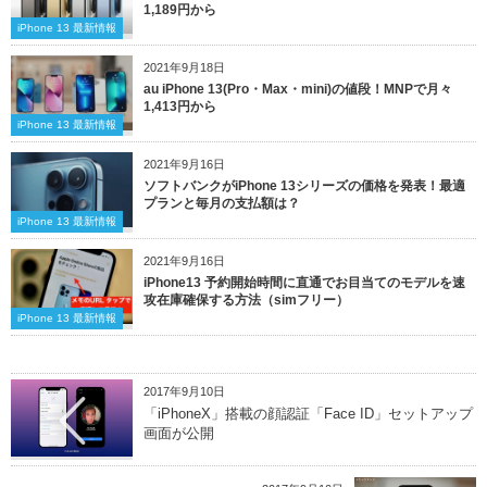
1,189円から
iPhone 13 最新情報
2021年9月18日
au iPhone 13(Pro・Max・mini)の値段！MNPで月々
1,413円から
iPhone 13 最新情報
2021年9月16日
ソフトバンクがiPhone 13シリーズの価格を発表！最適
プランと毎月の支払額は？
iPhone 13 最新情報
2021年9月16日
iPhone13 予約開始時間に直通でお目当てのモデルを速
攻在庫確保する方法（simフリー）
iPhone 13 最新情報
2017年9月10日
「iPhoneX」搭載の顔認証「Face ID」セットアップ
画面が公開