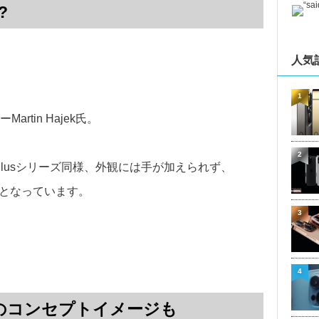
?
人気
1
tin Hajek氏。
2
Plusシリーズ同様、外観には手が加えられず、
ンとなっています。
3
4
インチのコンセプトイメージも