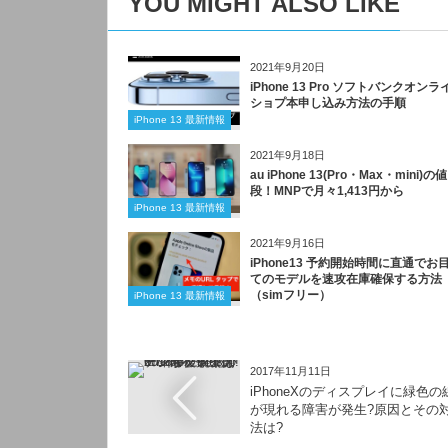
YOU MIGHT ALSO LIKE
2021年9月20日
iPhone 13 Pro ソフトバンクオンラ
ショプ本申し込み方法の手順
iPhone 13 最新情報
2021年9月18日
au iPhone 13(Pro・Max・mini)の値
段！MNPで月々1,413円から
iPhone 13 最新情報
2021年9月16日
iPhone13 予約開始時間に直通でお
てのモデルを速攻在庫確保する方法
（simフリー）
iPhone 13 最新情報
2017年11月11日
iPhoneXのディスプレイに緑色の
が現れる障害が発生?原因とその
法は?