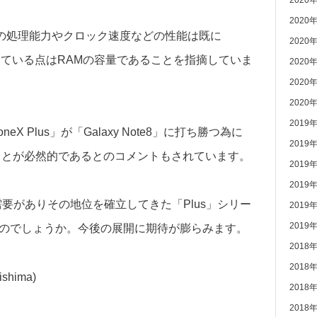
2020
2020
X」の処理能力やクロック速度などの性能は既に
2020
一負けている点はRAMの容量であることを指摘していま
2020
2020
2020
2019
X Plus」が「Galaxy Note8」に打ち勝つ為に
2019
になることが必然的であるとのコメントもされています。
2019
2019
需要がありその地位を確立してきた「Plus」シリー
2019
2019
れるのでしょうか。今後の展開に期待が膨らみます。
2018
2018
ishima)
2018
2018