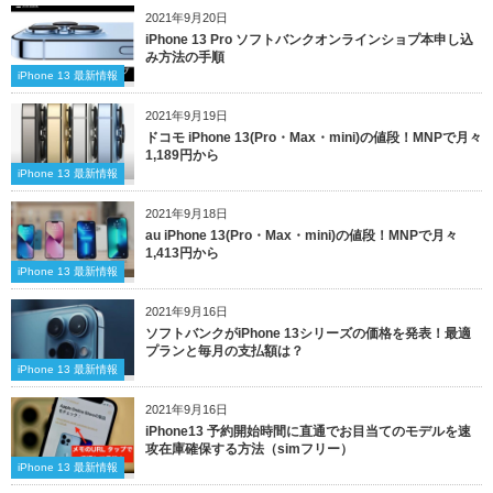
2021年9月20日
iPhone 13 Pro ソフトバンクオンラインショプ本申し込
み方法の手順
iPhone 13 最新情報
2021年9月19日
ドコモ iPhone 13(Pro・Max・mini)の値段！MNPで月々
1,189円から
iPhone 13 最新情報
2021年9月18日
au iPhone 13(Pro・Max・mini)の値段！MNPで月々
1,413円から
iPhone 13 最新情報
2021年9月16日
ソフトバンクがiPhone 13シリーズの価格を発表！最適
プランと毎月の支払額は？
iPhone 13 最新情報
2021年9月16日
iPhone13 予約開始時間に直通でお目当てのモデルを速
攻在庫確保する方法（simフリー）
iPhone 13 最新情報