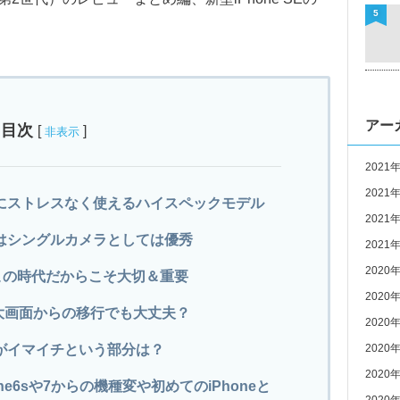
5
アー
目次
[
]
非表示
2021
2021
は普通にストレスなく使えるハイスペックモデル
2021
メラはシングルカメラとしては優秀
2021
2020
）はこの時代だからこそ大切＆重要
2020
？大画面からの移行でも大丈夫？
2020
ここがイマイチという部分は？
2020
2020
hone6sや7からの機種変や初めてのiPhoneと