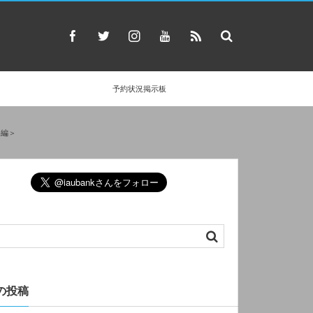
予約状況掲示板
め編＞
の投稿