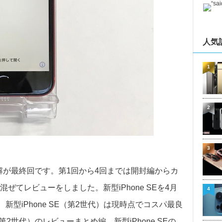
人気
1
2
3
も寛解が最終回です。第1回から4回までは開封編からカ
てレビューをしました。新型iPhone SEを4月
4
新型iPhone SE（第2世代）は現時点でコスパ最良
第2世代）のレビューまとめ編、新型iPhone SEの