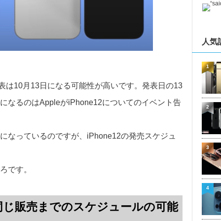
人気
1
ズの発表は10月13日になる可能性が高いです。発表日の13
るのはAppleがiPhone12についてのイベント告
2
なっているのですが、iPhone12の発売スケジュ
3
。
ろです。
4
6 / SEと同じ販売までのスケジュールの可能