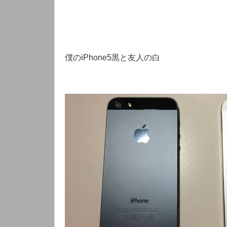
僕のiPhone5黒と友人の白