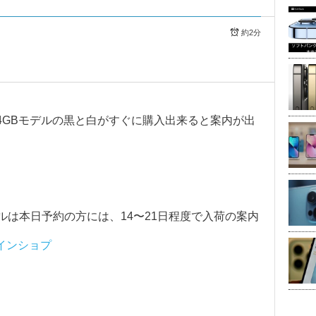
約2分
5 64GBモデルの黒と白がすぐに購入出来ると案内が出
デルは本日予約の方には、14〜21日程度で入荷の案内
インショプ