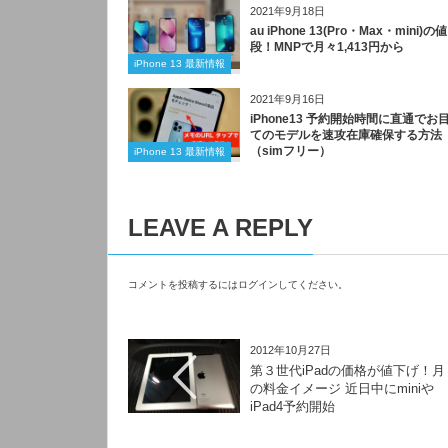
2021年9月18日
au iPhone 13(Pro・Max・mini)の値
段！MNPで月々1,413円から
iPhone 13 最新情報
2021年9月16日
iPhone13 予約開始時間に直通でお
てのモデルを速攻在庫確保する方法
（simフリー）
iPhone 13 最新情報
LEAVE A REPLY
コメントを投稿するには
ログイン
してください。
2012年10月27日
第３世代iPadの価格が値下げ！月
の料金イメージ 近日中にminiや
iPad4予約開始