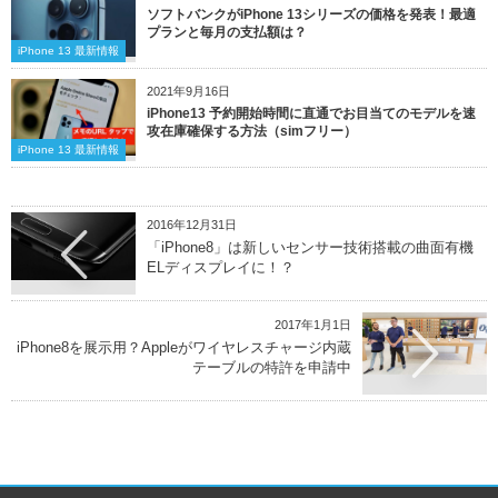
ソフトバンクがiPhone 13シリーズの価格を発表！最適
プランと毎月の支払額は？
iPhone 13 最新情報
2021年9月16日
iPhone13 予約開始時間に直通でお目当てのモデルを速
攻在庫確保する方法（simフリー）
iPhone 13 最新情報
2016年12月31日
「iPhone8」は新しいセンサー技術搭載の曲面有機
ELディスプレイに！？
2017年1月1日
iPhone8を展示用？Appleがワイヤレスチャージ内蔵
テーブルの特許を申請中