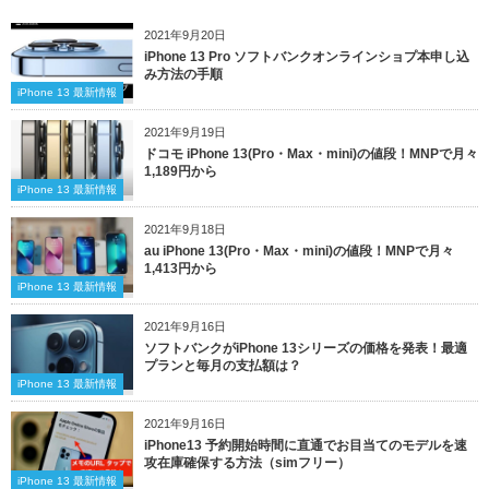
2021年9月20日
iPhone 13 Pro ソフトバンクオンラインショプ本申し込
み方法の手順
iPhone 13 最新情報
2021年9月19日
ドコモ iPhone 13(Pro・Max・mini)の値段！MNPで月々
1,189円から
iPhone 13 最新情報
2021年9月18日
au iPhone 13(Pro・Max・mini)の値段！MNPで月々
1,413円から
iPhone 13 最新情報
2021年9月16日
ソフトバンクがiPhone 13シリーズの価格を発表！最適
プランと毎月の支払額は？
iPhone 13 最新情報
2021年9月16日
iPhone13 予約開始時間に直通でお目当てのモデルを速
攻在庫確保する方法（simフリー）
iPhone 13 最新情報