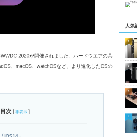
人気
1
eのWWDC 2020が開催されました。ハードウエアの具
OS、macOS、watchOSなど、より進化したOSの
2
3
目次
[
]
非表示
4
「iOS14」